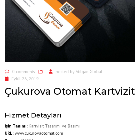
0 comments
posted by
Atılgan Global
Eylül 26, 2019
Çukurova Otomat Kartvizit
Hizmet Detayları
İşin Tanımı:
Kartvizit Tasarımı ve Basımı
URL:
www.cukurovaotomat.com